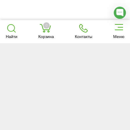
0
Найти
Корзина
Контакты
Меню
Об «Анкар-
Услуги
Товары
имэк»
О компании
Ветуслуги
Каталог
Новости
Зоотехния
Акции и