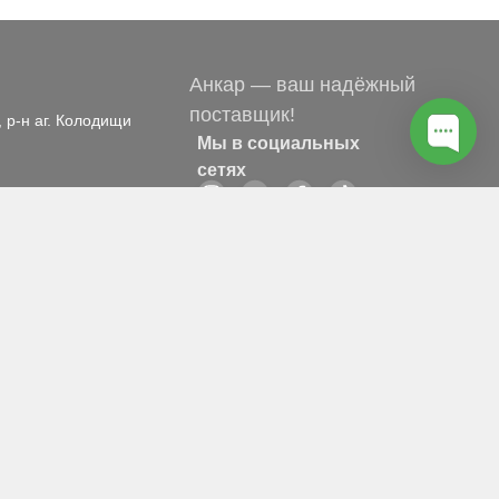
Анкар — ваш надёжный
поставщик!
, р-н аг. Колодищи
Мы в социальных
сетях
Рейтинг «Анкар-имэк»
в Яндекс
Оценка: 5,0