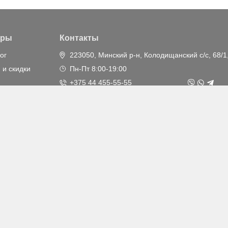
ары
Контакты
ог
223050, Минский р-н, Колодищанский с/с, 68/1
 и скидки
Пн-Пт 8:00-19:00
+375 44 455-55-55
(круглосуточно)
info@ankar.by
дрес: 220 113, РБ, г. Минск, ул. Мележа, д. 5, корпус 1, пом.
мительных целях и могут отличаться от оригинала
сти «Анкар-имэк»