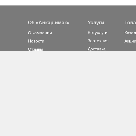
Об «Анкар-имэк»
Услуги
Тов
Ветуслуги
О компании
Катал
Зоотехния
Новости
Акции
Доставка
Отзывы
Сервис
Бренды
Клиенты
Вакансии
Контакты
© 2011—2024 ankar.by. ООО «Анкар-имэк». УНП 191 287 931, юр. а
436
Внешний вид, описание и комплектация товара даны в ознако
по независящим от ООО «Анкар-имэк» причинам.
Читайте ново