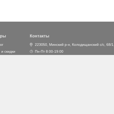
ары
Контакты
ог
223050, Минский р-н, Колодищанский с/с, 68/1
 и скидки
Пн-Пт 8:00-19:00
+375 44 455-55-55
(круглосуточно)
info@ankar.by
дрес: 220 113, РБ, г. Минск, ул. Мележа, д. 5, корпус 1, пом.
мительных целях и могут отличаться от оригинала