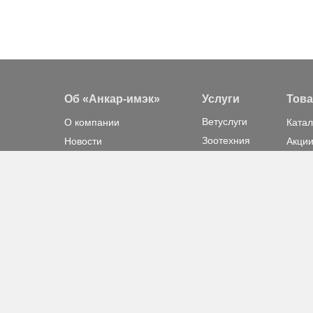
Об «Анкар-имэк»
Услуги
Тов
Ветуслуги
О компании
Катал
Зоотехния
Новости
Акции
Доставка
Отзывы
Сервис
Бренды
Клиенты
Вакансии
Контакты
© 2011—2024 ankar.by. ООО «Анкар-имэк». УНП 191 287 931, юр. а
436
Внешний вид, описание и комплектация товара даны в ознако
по независящим от ООО «Анкар-имэк» причинам.