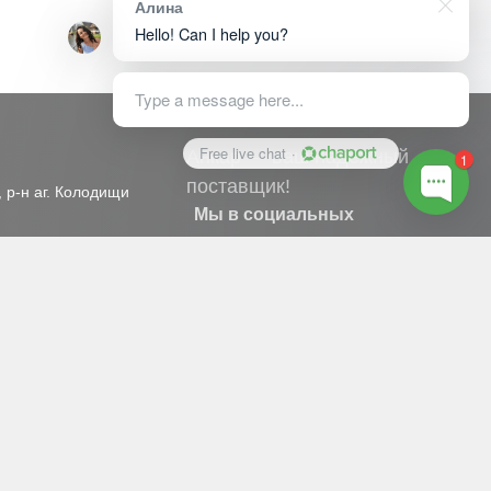
Алина
Hello! Can I help you?
Type a message here...
Free live chat
·
Анкар — ваш надёжный
1
поставщик!
, р-н аг. Колодищи
Мы в социальных
сетях
Рейтинг «Анкар-имэк»
в Яндекс
Оценка: 5,0