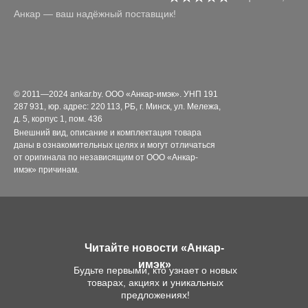
Анкар — ваш надёжный поставщик!
© 2011—2024 ankar.by. ООО «Анкар-имэк». УНП 191
287 931, юр. адрес: 220 113, РБ, г. Минск, ул. Мележа,
д. 5, корпус 1, пом. 436
Внешний вид, описание и комплектация товара
даны в ознакомительных целях и могут отличаться
от оригинала по независящим от ООО «Анкар-
имэк» причинам.
Читайте новости «Анкар-
имэк»
Будьте первыми, кто узнает о новых
товарах, акциях и уникальных
предложениях!