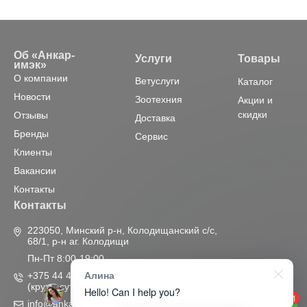
Об «Анкар-
Услуги
Товары
имэк»
О компании
Ветуслуги
Каталог
Новости
Зоотехния
Акции и
скидки
Отзывы
Доставка
Бренды
Сервис
Клиенты
Вакансии
Контакты
Контакты
223050, Минский р-н, Колодищанский с/с,
68/1, р-н аг. Колодищи
Пн-Пт 8:00-19:00
Алина
+375 44 455-55-55
(круглосуточно)
Hello! Can I help you?
1
info@ankar.by