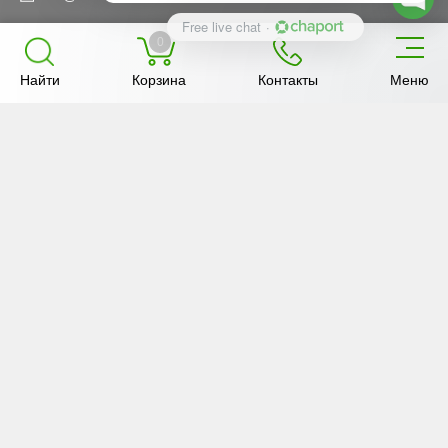
Free live chat
·
0
Мы в социальных
Рейтинг «Анкар-имэк»
Найти
Корзина
Контакты
Меню
сетях
в Яндекс
Оценка: 5,0
Анкар — ваш надёжный поставщик!
© 2011—2024 ankar.by. ООО «Анкар-имэк». УНП 191
287 931, юр. адрес: 220 113, РБ, г. Минск, ул. Мележа,
д. 5, корпус 1, пом. 436
Внешний вид, описание и комплектация товара
даны в ознакомительных целях и могут отличаться
от оригинала по независящим от ООО «Анкар-
имэк» причинам.