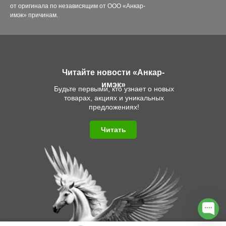
от оригинала по независящим от ООО «Анкар-
имэк» причинам.
Читайте новости «Анкар-
имэк»
Будьте первыми, кто узнает о новых
товарах, акциях и уникальных
предложениях!
Читать
Алина
Hello! Can I help you?
1
Free live chat
·