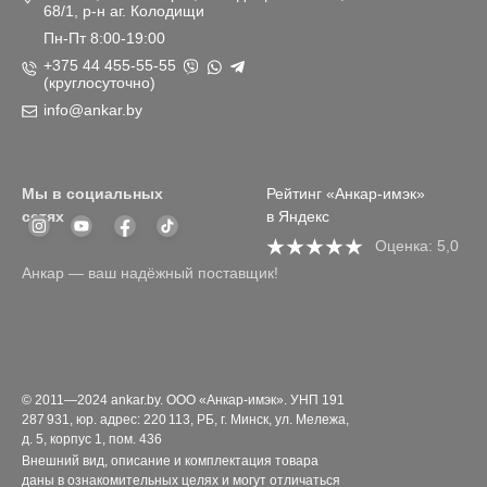
68/1, р-н аг. Колодищи
Пн-Пт 8:00-19:00
+375 44 455-55-55
(круглосуточно)
info@ankar.by
Мы в социальных
Рейтинг «Анкар-имэк»
сетях
в Яндекс
Оценка: 5,0
Анкар — ваш надёжный поставщик!
© 2011—2024 ankar.by. ООО «Анкар-имэк». УНП 191
287 931, юр. адрес: 220 113, РБ, г. Минск, ул. Мележа,
д. 5, корпус 1, пом. 436
Внешний вид, описание и комплектация товара
даны в ознакомительных целях и могут отличаться