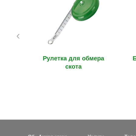
ового
Рулетка для обмера
NKAR»
скота