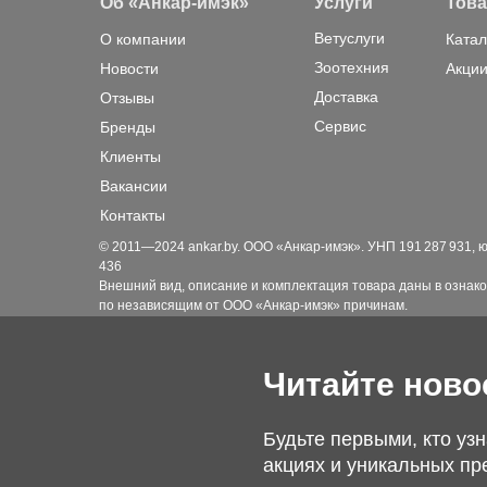
Об «Анкар-имэк»
Услуги
Тов
Ветуслуги
О компании
Катал
Зоотехния
Новости
Акции
Доставка
Отзывы
Сервис
Бренды
Клиенты
Вакансии
Контакты
© 2011—2024 ankar.by. ООО «Анкар-имэк». УНП 191 287 931, юр. а
436
Внешний вид, описание и комплектация товара даны в ознако
по независящим от ООО «Анкар-имэк» причинам.
Читайте ново
Будьте первыми, кто узн
акциях и уникальных пр