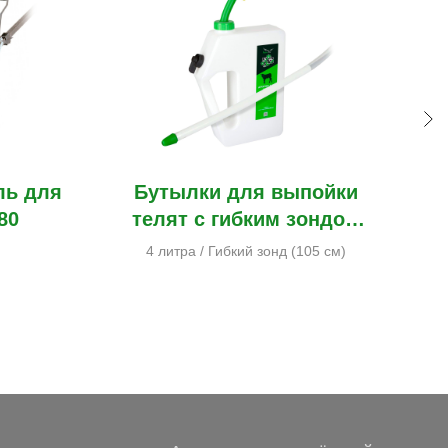
ль для
Бутылки для выпойки
80
телят с гибким зондом
ANKAR
4 литра /
Гибкий зонд (105 см)