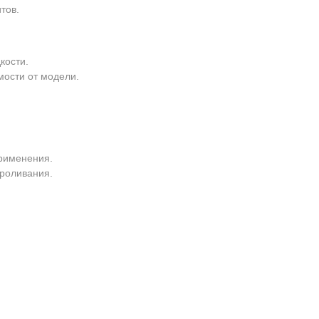
тов.
кости.
мости от модели.
применения.
роливания.