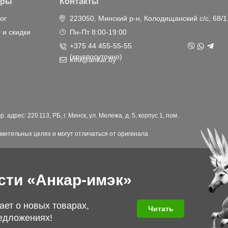
ары
Контакты
ог
223050, Минский р-н, Колодищанский с/с, 68/1
 и скидки
Пн-Пт 8:00-19:00
+375 44 455-55-55
(круглосуточно)
info@ankar.by
дрес: 220 113, РБ, г. Минск, ул. Мележа, д. 5, корпус 1, пом.
мительных целях и могут отличаться от оригинала
сти «Анкар-имэк»
ает о новых товарах,
Читать
едложениях!