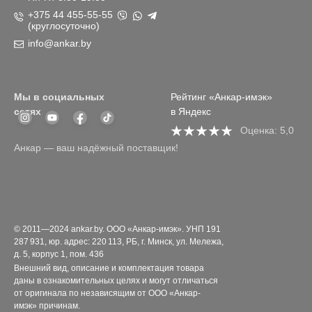
+375 44 455-55-55
(круглосуточно)
info@ankar.by
Мы в социальных
Рейтинг «Анкар-имэк»
сетях
в Яндекс
Оценка: 5,0
Анкар — ваш надёжный поставщик!
© 2011—2024 ankar.by. ООО «Анкар-имэк». УНП 191
287 931, юр. адрес: 220 113, РБ, г. Минск, ул. Мележа,
д. 5, корпус 1, пом. 436
Внешний вид, описание и комплектация товара
даны в ознакомительных целях и могут отличаться
от оригинала по независящим от ООО «Анкар-
имэк» причинам.