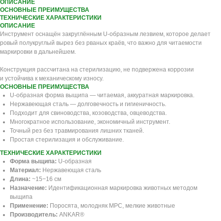
ОПИСАНИЕ
ОСНОВНЫЕ ПРЕИМУЩЕСТВА
ТЕХНИЧЕСКИЕ ХАРАКТЕРИСТИКИ
ОПИСАНИЕ
Инструмент оснащён закруглённым U-образным лезвием, которое делает
ровый полукруглый вырез без рваных краёв, что важно для читаемости
маркировки в дальнейшем.
Конструкция рассчитана на стерилизацию, не подвержена коррозии
и устойчива к механическому износу.
ОСНОВНЫЕ ПРЕИМУЩЕСТВА
U-образная форма выщипа — читаемая, аккуратная маркировка.
Нержавеющая сталь — долговечность и гигиеничность.
Подходит для свиноводства, козоводства, овцеводства.
Многократное использование, экономичный инструмент.
Точный рез без травмирования лишних тканей.
Простая стерилизация и обслуживание.
ТЕХНИЧЕСКИЕ ХАРАКТЕРИСТИКИ
Форма выщипа:
U-образная
Материал:
Нержавеющая сталь
Длина:
~15−16 см
Назначение:
Идентификационная маркировка животных методом
выщипа
Применение:
Поросята, молодняк МРС, мелкие животные
Производитель:
ANKAR®