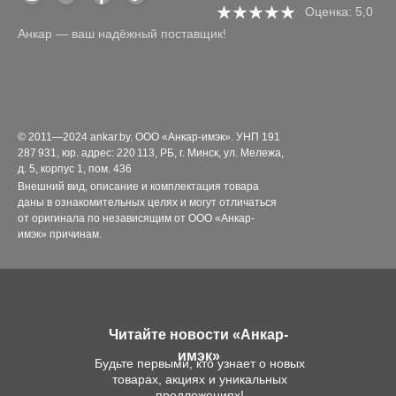
Оценка: 5,0
Анкар — ваш надёжный поставщик!
© 2011—2024 ankar.by. ООО «Анкар-имэк». УНП 191
287 931, юр. адрес: 220 113, РБ, г. Минск, ул. Мележа,
д. 5, корпус 1, пом. 436
Внешний вид, описание и комплектация товара
даны в ознакомительных целях и могут отличаться
от оригинала по независящим от ООО «Анкар-
имэк» причинам.
Читайте новости «Анкар-
имэк»
Будьте первыми, кто узнает о новых
товарах, акциях и уникальных
предложениях!