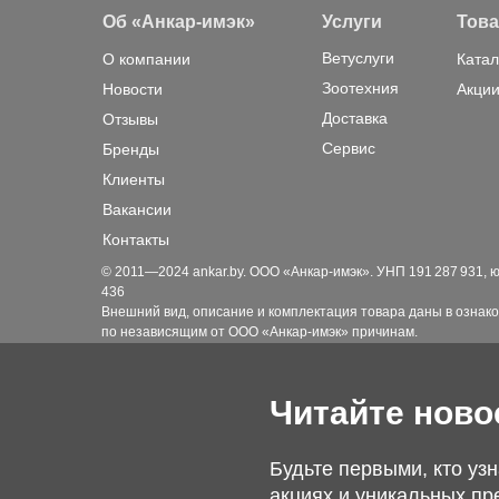
Об «Анкар-имэк»
Услуги
Тов
Ветуслуги
О компании
Катал
Зоотехния
Новости
Акции
Доставка
Отзывы
Сервис
Бренды
Клиенты
Вакансии
Контакты
© 2011—2024 ankar.by. ООО «Анкар-имэк». УНП 191 287 931, юр. а
436
Внешний вид, описание и комплектация товара даны в ознако
по независящим от ООО «Анкар-имэк» причинам.
Читайте ново
Будьте первыми, кто узн
акциях и уникальных пр