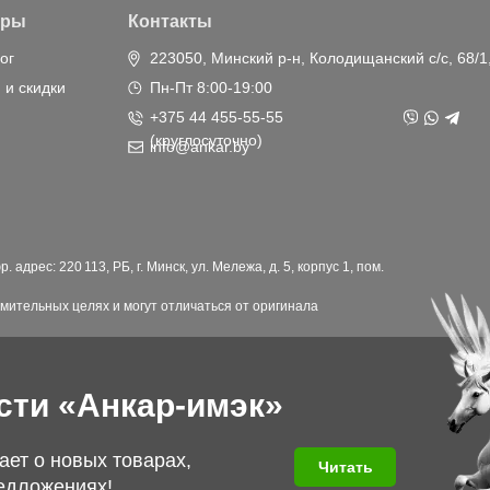
ары
Контакты
ог
223050, Минский р-н, Колодищанский с/с, 68/1
 и скидки
Пн-Пт 8:00-19:00
+375 44 455-55-55
(круглосуточно)
info@ankar.by
дрес: 220 113, РБ, г. Минск, ул. Мележа, д. 5, корпус 1, пом.
мительных целях и могут отличаться от оригинала
сти «Анкар-имэк»
ает о новых товарах,
Читать
едложениях!