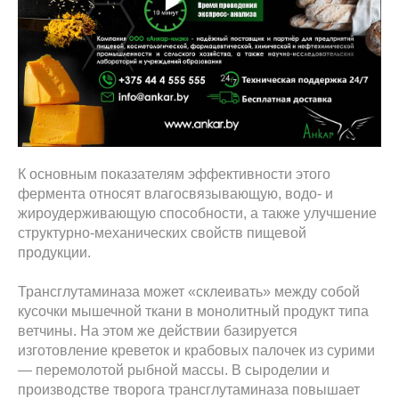
К основным показателям эффективности этого
фермента относят влагосвязывающую, водо- и
жироудерживающую способности, а также улучшение
структурно-механических свойств пищевой
продукции.
Трансглутаминаза может «склеивать» между собой
кусочки мышечной ткани в монолитный продукт типа
ветчины. На этом же действии базируется
изготовление креветок и крабовых палочек из сурими
— перемолотой рыбной массы. В сыроделии и
производстве творога трансглутаминаза повышает