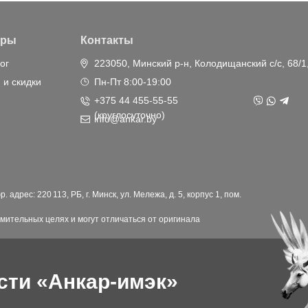
ары
Контакты
ог
223050, Минский р-н, Колодищанский с/с, 68/1
 и скидки
Пн-Пт 8:00-19:00
+375 44 455-55-55
(круглосуточно)
info@ankar.by
дрес: 220 113, РБ, г. Минск, ул. Мележа, д. 5, корпус 1, пом.
мительных целях и могут отличаться от оригинала
сти «Анкар-имэк»