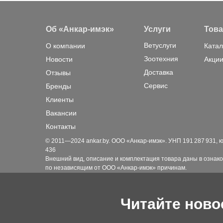
Об «Анкар-имэк»
Услуги
Тов
Ветуслуги
О компании
Катал
Зоотехния
Новости
Акции
Доставка
Отзывы
Сервис
Бренды
Клиенты
Вакансии
Контакты
© 2011—2024 ankar.by. ООО «Анкар-имэк». УНП 191 287 931, юр. а
436
Внешний вид, описание и комплектация товара даны в ознако
по независящим от ООО «Анкар-имэк» причинам.
Читайте ново