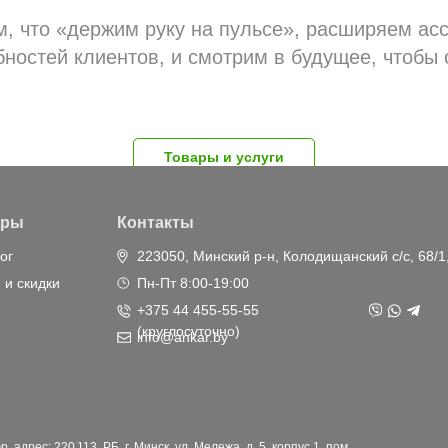
, что «держим руку на пульсе», расширяем асс
бностей клиентов, и смотрим в будущее, чтобы 
Товары и услуги
ары
Контакты
ог
223050, Минский р-н, Колодищанский с/с, 68/1
 и скидки
Пн-Пт 8:00-19:00
+375 44 455-55-55
(круглосуточно)
info@ankar.by
дрес: 220 113, РБ, г. Минск, ул. Мележа, д. 5, корпус 1, пом.