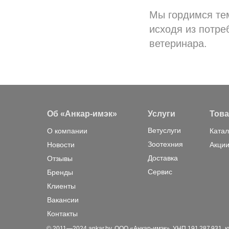
Мы гордимся тем
исходя из потре
ветеринара.
Об «Анкар-имэк»
Услуги
Тов
Ветуслуги
О компании
Катал
Зоотехния
Новости
Акции
Доставка
Отзывы
Сервис
Бренды
Клиенты
Вакансии
Контакты
© 2011—2024 ankar.by. ООО «Анкар-имэк». УНП 191 287 931, юр. а