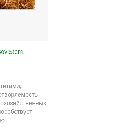
BoviStem
,
титами,
отворяемость
кохозяйственных
пособствует
ью