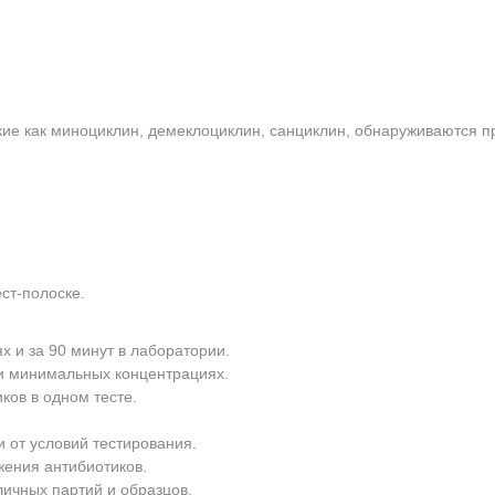
акие как миноциклин, демеклоциклин, санциклин, обнаруживаются п
ст-полоске.
х и за 90 минут в лаборатории.
и минимальных концентрациях.
ков в одном тесте.
и от условий тестирования.
жения антибиотиков.
ичных партий и образцов.