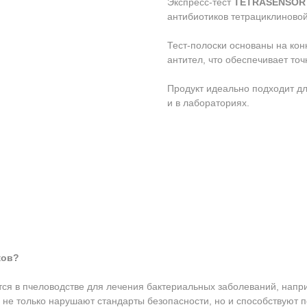
Экспресс-тест
TETRASENSO
антибиотиков тетрациклиновой
Тест-полоски основаны на ко
антител, что обеспечивает то
Продукт идеально подходит дл
и в лабораториях.
ков?
ются в пчеловодстве для лечения бактериальных заболеваний, напр
е не только нарушают стандарты безопасности, но и способствуют