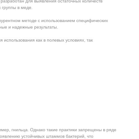
R
разработан для выявления остаточных количеств
 группы в меде.
нкурентном методе с использованием специфических
чные и надежные результаты.
я использования как в полевых условиях, так
имер, гнильца. Однако такие практики запрещены в ряде
 появлению устойчивых штаммов бактерий, что