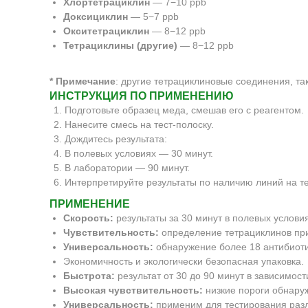
Хлортетрациклин
— 7−10 ppb
Доксициклин
— 5−7 ppb
Окситетрациклин
— 8−12 ppb
Тетрациклины (другие)
— 8−12 ppb
*
Примечание
: другие тетрациклиновые соединения, т
ИНСТРУКЦИЯ ПО ПРИМЕНЕНИЮ
Подготовьте образец меда, смешав его с реагентом.
Нанесите смесь на тест-полоску.
Дождитесь результата:
В полевых условиях — 30 минут.
В лаборатории — 90 минут.
Интерпретируйте результаты по наличию линий на те
ПРИМЕНЕНИЕ
Скорость:
результаты за 30 минут в полевых условия
Чувствительность:
определение тетрациклинов пр
Универсальность:
обнаружение более 18 антибиоти
Экономичность и экологически безопасная упаковка.
Быстрота:
результат от 30 до 90 минут в зависимост
Высокая чувствительность:
низкие пороги обнару
Универсальность:
применим для тестирования разл