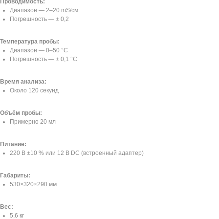
Проводимость:
Диапазон — 2–20 mS/см
Погрешность — ± 0,2
Температура пробы:
Диапазон — 0–50 °C
Погрешность — ± 0,1 °C
Время анализа:
Около 120 секунд
Объём пробы:
Примерно 20 мл
Питание:
220 В ±10 % или 12 В DC (встроенный адаптер)
Габариты:
530×320×290 мм
Вес:
5,6 кг