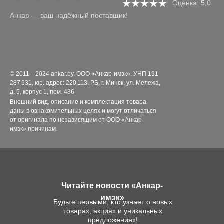
Оценка: 5,0
Анкар — ваш надёжный поставщик!
© 2011—2024 ankar.by. ООО «Анкар-имэк». УНП 191
287 931, юр. адрес: 220 113, РБ, г. Минск, ул. Мележа,
д. 5, корпус 1, пом. 436
Внешний вид, описание и комплектация товара
даны в ознакомительных целях и могут отличаться
от оригинала по независящим от ООО «Анкар-
имэк» причинам.
Читайте новости «Анкар-
имэк»
Будьте первыми, кто узнает о новых
товарах, акциях и уникальных
предложениях!