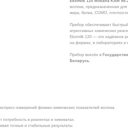
Ekomilk 120 Milkana KAM 98-
молока, предназначенная для
жира, белка, СОМО, плотност
Прибор обеспечивает быстрый 
агрессивных химических реаге
Ekomilk 120 — это надёжное р
на фермах, в лабораториях и 
Прибор внесён в
Государстве
Беларусь
.
экспресс-измерений физико-химических показателей молока.
т потребность в реагентах и химикатах.
ивая точные и стабильные результаты.