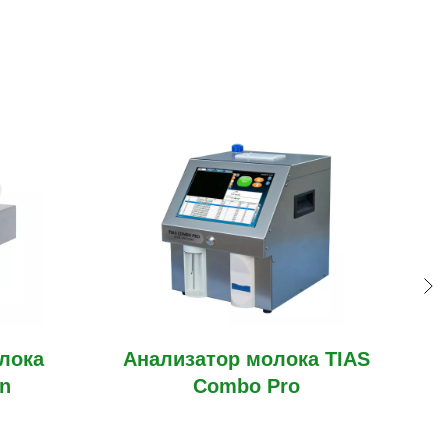
лока
Анализатор молока TIAS
Ан
an
Combo Pro