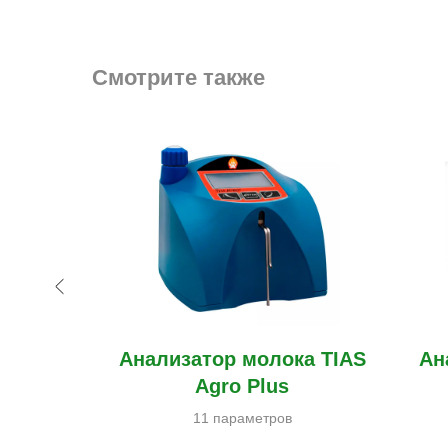
Смотрите также
лока
Анализатор молока TIAS
Ан
n с
Agro Plus
й
11 параметров