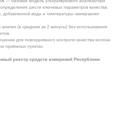
2A
— базовая модель ультразвукового анализатора
 определения шести ключевых параметров качества:
и, добавленной воды и температуры замерзания.
анализ (в среднем за 2 минуты) без использования
нтов
ешение для повседневного контроля качества молока
на приёмных пунктах.
нный реестр средств измерений Республики