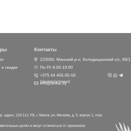
ары
Контакты
ог
223050, Минский р-н, Колодищанский с/с, 68/1
 и скидки
Пн-Пт 8:00-19:00
+375 44 455-55-55
(круглосуточно)
info@ankar.by
дрес: 220 113, РБ, г. Минск, ул. Мележа, д. 5, корпус 1, пом.
мительных целях и могут отличаться от оригинала