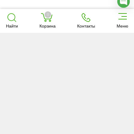
0
Найти
Корзина
Контакты
Меню
Об «Анкар-
Услуги
Товары
имэк»
О компании
Ветуслуги
Каталог
Новости
Зоотехния
Акции и
скидки
Отзывы
Доставка