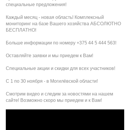
специальные предложения!
Каждый месяц - новая область! Комплексный
мониторинг на базе Вашего хозяйства АБСОЛЮТНО
БЕСПЛАТНО!
Больше информации по номеру +375 44 5 444 563!
Оставляйте заявки и мы приедем к Вам!
Специальные акции и скидки для всех участников!
С 1 по 30 ноября - в Могилёвской области!
Смотрим видео и следим за новостями на нашем
сайте! Возможно скоро мы приедем и к Вам!