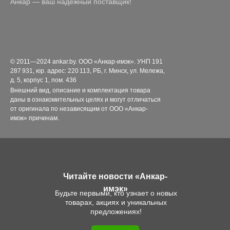
Анкар — ваш надёжный поставщик!
© 2011—2024 ankar.by. ООО «Анкар-имэк». УНП 191
287 931, юр. адрес: 220 113, РБ, г. Минск, ул. Мележа,
д. 5, корпус 1, пом. 436
Внешний вид, описание и комплектация товара
даны в ознакомительных целях и могут отличаться
от оригинала по независящим от ООО «Анкар-
имэк» причинам.
Читайте новости «Анкар-
имэк»
Будьте первыми, кто узнает о новых
товарах, акциях и уникальных
предложениях!