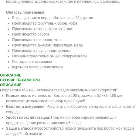
промышленности, сельском хозяйстве и научных исследованиях.
Область применения
Выращивание и переработка овощей/фруктов
Производство фруктовых соков, кофе
Производство концентратов соков
Производство соусов
Производство сиропов, желе
Производство джемов, мармелада, мёда
Производство сгущенного молока
Овощные/фруктовые рынки, супермаркеты
Рестораны и магазины
Курсы по материаловедению
ОПИСАНИЕ
ПРОЧИЕ ПАРАМЕТРЫ
ОПИСАНИЕ
Рефрактометры PAL отличаются рядом уникальных характеристик:
Компактность и легкость:
Вес всего 100 г, размеры 55×31×109 мм
позволяют использовать прибор одной рукой.
Быстрота измерений:
Результаты отображаются на экране всего через 3
секунды.
Удобство эксплуатации:
Призма прибора спроектирована для
предотвращения расплескивания образца.
Защита класса IP65:
Устройство можно промывать под проточной водой
для удобной очистки.