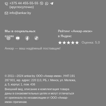
+375 44 455-55-55
(круглосуточно)
info@ankar.by
Мы в социальных
Рейтинг «Анкар-имэк»
сетях
в Яндекс
Оценка: 5,0
Анкар — ваш надёжный поставщик!
© 2011—2024 ankar.by. ООО «Анкар-имэк». УНП 191
287 931, юр. адрес: 220 113, РБ, г. Минск, ул. Мележа,
д. 5, корпус 1, пом. 436
Внешний вид, описание и комплектация товара
даны в ознакомительных целях и могут отличаться
от оригинала по независящим от ООО «Анкар-
имэк» причинам.