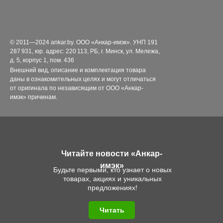
© 2011—2024 ankar.by. ООО «Анкар-имэк». УНП 191
287 931, юр. адрес: 220 113, РБ, г. Минск, ул. Мележа,
д. 5, корпус 1, пом. 436
Внешний вид, описание и комплектация товара
даны в ознакомительных целях и могут отличаться
от оригинала по независящим от ООО «Анкар-
имэк» причинам.
Читайте новости «Анкар-
имэк»
Будьте первыми, кто узнает о новых
товарах, акциях и уникальных
предложениях!
Читать