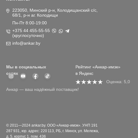
223050, Минский р-н, Колодищанский с/с,
68/1, р-н аг. Колодищи
Пн-Пт 8:00-19:00
+375 44 455-55-55
(круглосуточно)
info@ankar.by
Мы в социальных
Рейтинг «Анкар-имэк»
сетях
в Яндекс
Оценка: 5,0
Анкар — ваш надёжный поставщик!
© 2011—2024 ankar.by. ООО «Анкар-имэк». УНП 191
287 931, юр. адрес: 220 113, РБ, г. Минск, ул. Мележа,
д. 5, корпус 1, пом. 436