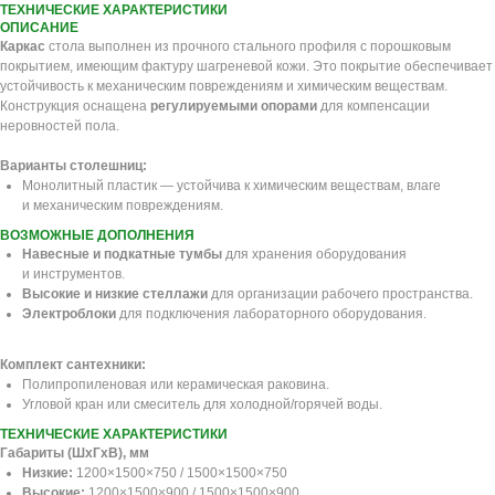
ТЕХНИЧЕСКИЕ ХАРАКТЕРИСТИКИ
ОПИСАНИЕ
Каркас
стола выполнен из прочного стального профиля с порошковым
покрытием, имеющим фактуру шагреневой кожи. Это покрытие обеспечивает
устойчивость к механическим повреждениям и химическим веществам.
Конструкция оснащена
регулируемыми опорами
для компенсации
неровностей пола.
Варианты столешниц:
Монолитный пластик — устойчива к химическим веществам, влаге
и механическим повреждениям.
ВОЗМОЖНЫЕ ДОПОЛНЕНИЯ
Навесные и подкатные тумбы
для хранения оборудования
и инструментов.
Высокие и низкие стеллажи
для организации рабочего пространства.
Электроблоки
для подключения лабораторного оборудования.
Комплект сантехники:
Полипропиленовая или керамическая раковина.
Угловой кран или смеситель для холодной/горячей воды.
ТЕХНИЧЕСКИЕ ХАРАКТЕРИСТИКИ
Габариты (ШхГхВ), мм
Низкие:
1200×1500×750 / 1500×1500×750
Высокие:
1200×1500×900 / 1500×1500×900