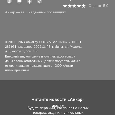
Оценка: 5,0
Анкар — ваш надёжный поставщик!
© 2011—2024 ankar.by. ООО «Анкар-имэк». УНП 191
287 931, юр. адрес: 220 113, РБ, г. Минск, ул. Мележа,
д. 5, корпус 1, пом. 436
Внешний вид, описание и комплектация товара
даны в ознакомительных целях и могут отличаться
от оригинала по независящим от ООО «Анкар-
имэк» причинам.
Читайте новости «Анкар-
имэк»
Будьте первыми, кто узнает о новых
товарах, акциях и уникальных