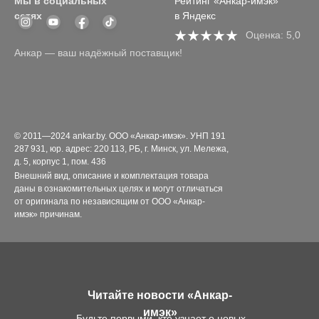
Мы в социальных
Рейтинг «Анкар-имэк»
сетях
в Яндекс
Оценка: 5,0
Анкар — ваш надёжный поставщик!
© 2011—2024 ankar.by. ООО «Анкар-имэк». УНП 191
287 931, юр. адрес: 220 113, РБ, г. Минск, ул. Мележа,
д. 5, корпус 1, пом. 436
Внешний вид, описание и комплектация товара
даны в ознакомительных целях и могут отличаться
от оригинала по независящим от ООО «Анкар-
имэк» причинам.
Читайте новости «Анкар-
имэк»
Будьте первыми, кто узнает о новых