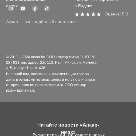
сетях
в Яндекс
Оценка: 5,0
Анкар — ваш надёжный поставщик!
© 2011—2024 ankar.by. ООО «Анкар-имэк». УНП 191
287 931, юр. адрес: 220 113, РБ, г. Минск, ул. Мележа,
д. 5, корпус 1, пом. 436
Внешний вид, описание и комплектация товара
даны в ознакомительных целях и могут отличаться
от оригинала по независящим от ООО «Анкар-
имэк» причинам.
Читайте новости «Анкар-
имэк»
Будьте первыми, кто узнает о новых