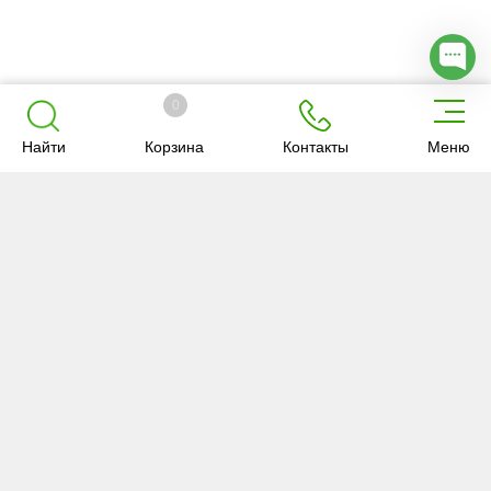
0
Найти
Корзина
Контакты
Меню
Об «Анкар-
Услуги
Товары
имэк»
О компании
Ветуслуги
Каталог
Новости
Зоотехния