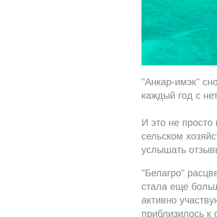
"Анкар-имэк" сн
каждый год с не
И это не просто
сельском хозяйс
услышать отзыв
"Белагро" расцв
стала еще больш
активно участву
приблизилось к 