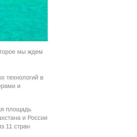
которое мы ждем
ых технологий в
ерами и
ная площадь
ахстана и России
з 11 стран