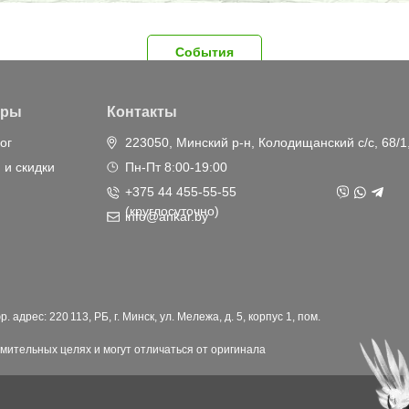
События
ары
Контакты
ог
223050, Минский р-н, Колодищанский с/с, 68/1
 и скидки
Пн-Пт 8:00-19:00
+375 44 455-55-55
(круглосуточно)
info@ankar.by
дрес: 220 113, РБ, г. Минск, ул. Мележа, д. 5, корпус 1, пом.
мительных целях и могут отличаться от оригинала