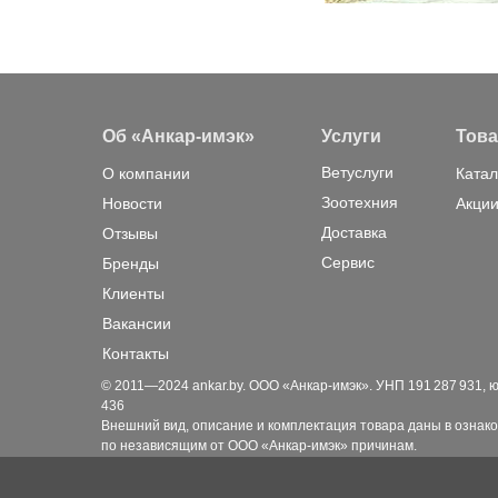
Об «Анкар-имэк»
Услуги
Тов
Ветуслуги
О компании
Катал
Зоотехния
Новости
Акции
Доставка
Отзывы
Сервис
Бренды
Клиенты
Вакансии
Контакты
© 2011—2024 ankar.by. ООО «Анкар-имэк». УНП 191 287 931, юр. а
436
Внешний вид, описание и комплектация товара даны в ознако
по независящим от ООО «Анкар-имэк» причинам.