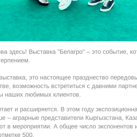
ова здесь! Выставка "Белагро" – это событие, 
терпением.
 выставка, это настоящее празднество передов
тве, возможность встретиться с давними партн
ы наших любимых клиентов.
етает и расширяется. В этом году экспозицион
е – аграрные представители Кыргызстана, Каз
ют в мероприятии. А общее число экспонентов и
отметке 500.