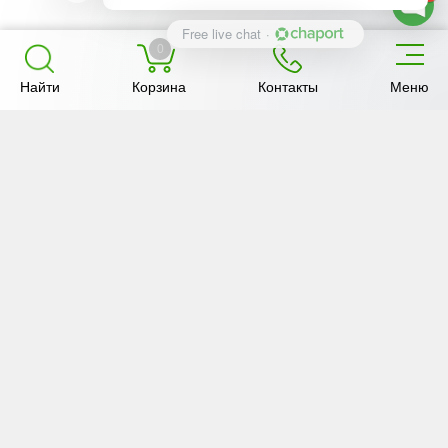
Free live chat
·
0
Найти
Корзина
Контакты
Меню
Об «Анкар-
Услуги
Товары
имэк»
О компании
Ветуслуги
Каталог
Новости
Зоотехния
Акции и
скидки
Отзывы
Доставка