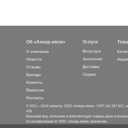
Об «Анкар-имэк»
Услуги
Тов
Ветуслуги
О компании
Катал
Зоотехния
Новости
Акции
Доставка
Отзывы
Сервис
Бренды
Клиенты
Вакансии
Контакты
© 2011—2024 ankar.by. ООО «Анкар-имэк». УНП 191 287 931, юр. а
436
Внешний вид, описание и комплектация товара даны в ознако
по независящим от ООО «Анкар-имэк» причинам.