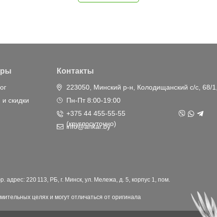
ары
Контакты
ог
223050, Минский р-н, Колодищанский с/с, 68/1
 и скидки
Пн-Пт 8:00-19:00
+375 44 455-55-55
(круглосуточно)
info@ankar.by
дрес: 220 113, РБ, г. Минск, ул. Мележа, д. 5, корпус 1, пом.
мительных целях и могут отличаться от оригинала