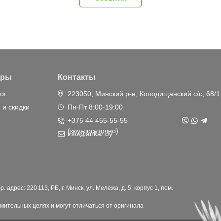
ары
Контакты
ог
223050, Минский р-н, Колодищанский с/с, 68/1
 и скидки
Пн-Пт 8:00-19:00
+375 44 455-55-55
(круглосуточно)
info@ankar.by
дрес: 220 113, РБ, г. Минск, ул. Мележа, д. 5, корпус 1, пом.
мительных целях и могут отличаться от оригинала