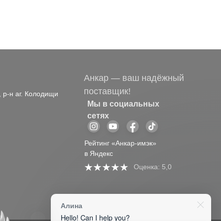
Анкар — ваш надёжный
поставщик!
, р-н аг. Колодищи
Мы в социальных
сетях
Рейтинг «Анкар-имэк»
в Яндекс
Оценка: 5,0
Алина
Hello! Can I help you?