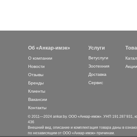
Об «Анкар-имэк»
Услуги
Тов
Ветуслуги
О компании
Катал
Зоотехния
Новости
Акции
Доставка
Отзывы
Сервис
Бренды
Клиенты
Вакансии
Контакты
© 2011—2024 ankar.by. ООО «Анкар-имэк». УНП 191 287 931, юр. а
436
Внешний вид, описание и комплектация товара даны в ознако
по независящим от ООО «Анкар-имэк» причинам.