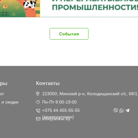
События
ары
Контакты
ог
223050, Минский р-н, Колодищанский с/с, 68/1
 и скидки
Пн-Пт 8:00-19:00
+375 44 455-55-55
(круглосуточно)
info@ankar.by