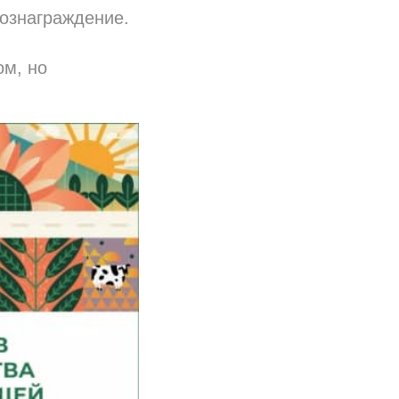
вознаграждение.
ом, но