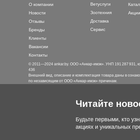
Ветуслуги
О компании
Катал
Зоотехния
Новости
Акции
Доставка
Отзывы
Сервис
Бренды
Клиенты
Вакансии
Контакты
© 2011—2024 ankar.by. ООО «Анкар-имэк». УНП 191 287 931, юр. а
436
Внешний вид, описание и комплектация товара даны в ознако
по независящим от ООО «Анкар-имэк» причинам.
Читайте ново
Будьте первыми, кто узн
акциях и уникальных пр