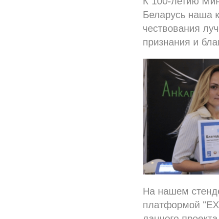
К 100-летию Мин
Беларусь наша к
чествования луч
признания и бла
На нашем стенд
платформой "EXT
данного проекта