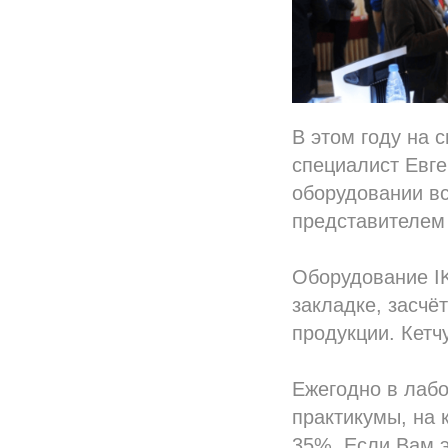
В этом году на 
специалист Евге
оборудовании в
представителем
Оборудование IK
закладке, засчё
продукции. Кет
Ежегодно в лаб
практикумы, на 
35%. Если Вам э