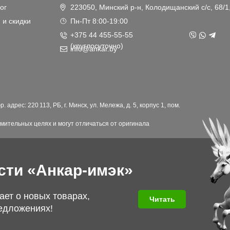
ог
223050, Минский р-н, Колодищанский с/с, 68/1
 и скидки
Пн-Пт 8:00-19:00
+375 44 455-55-55
(круглосуточно)
info@ankar.by
дрес: 220 113, РБ, г. Минск, ул. Мележа, д. 5, корпус 1, пом.
мительных целях и могут отличаться от оригинала
сти «Анкар-имэк»
ает о новых товарах,
Читать
едложениях!