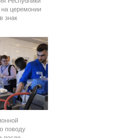
ия Республики
 на церемонии
в знак
ионной
о поводу
а после