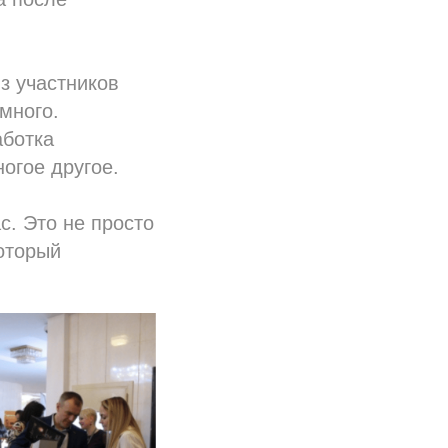
из участников
много.
аботка
огое другое.
с. Это не просто
который