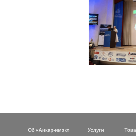
Об «Анкар-имэк»
Услуги
Тов