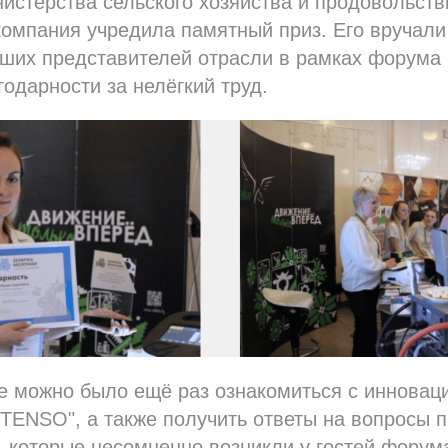
истерства сельского хозяйства и продовольств
омпания учредила памятный приз. Его вручали
ших представителей отрасли в рамках форума 
годарности за нелёгкий труд.
е можно было ещё раз ознакомиться с инновац
ENSO", а также получить ответы на вопросы п
, которые несомненно возникли у гостей форум