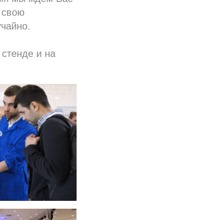
 свою
учайно.
 стенде и на