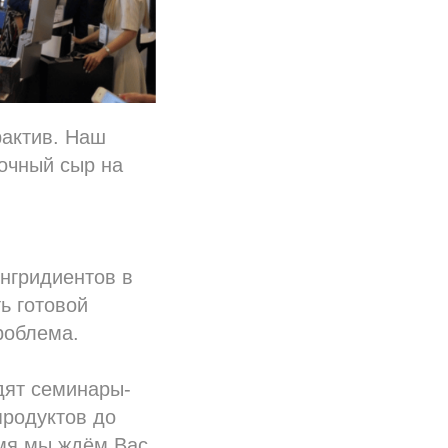
рактив. Наш
вочный сыр на
ингридиентов в
ь готовой
роблема.
дят семинары-
продуктов до
емя мы ждём Вас