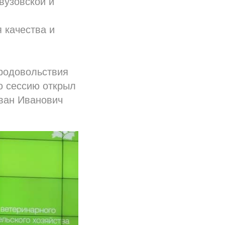
вузовской и
,
 качества и
продовольствия
ю сессию открыл
Иван Иванович