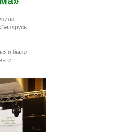
рма»
упила
«Беларусь
ь» и было
ны и