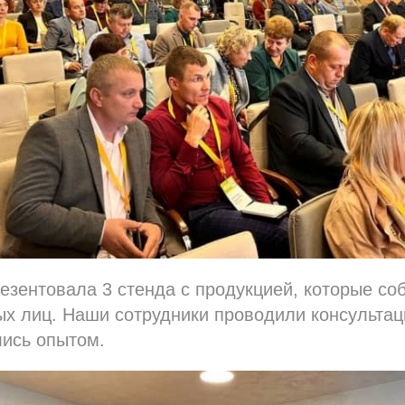
езентовала 3 стенда с продукцией, которые с
х лиц. Наши сотрудники проводили консультац
лись опытом.