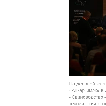
На деловой част
«Анкар-имэк» в
«Свиноводство» 
технический кон