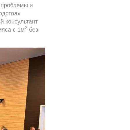
 проблемы и
одства»
ий консультант
2
мяса с 1м
без