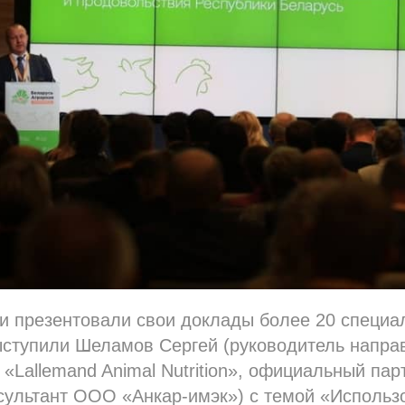
и презентовали свои доклады более 20 специа
ыступили Шеламов Сергей (руководитель напра
«Lallemand Animal Nutrition», официальный пар
сультант ООО «Анкар-имэк») с темой «Использ