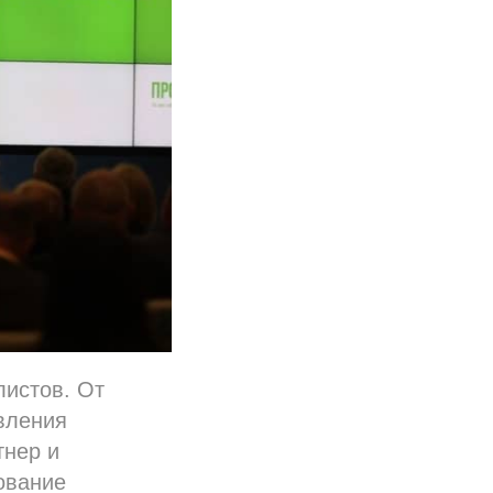
листов. От
вления
тнер и
ование