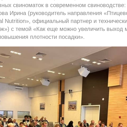
вных свиноматок в современном свиноводстве:
ова Ирина (руководитель направления «Птицев
al Nutrition», официальный партнер и техническ
к») с темой «Как еще можно увеличить выход 
повышения плотности посадки».