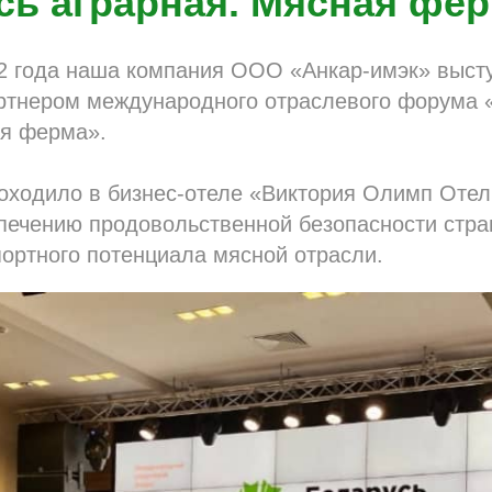
сь аграрная. Мясная фе
22 года наша компания ООО «Анкар-имэк» выст
ртнером международного отраслевого форума 
ая ферма».
оходило в бизнес-отеле «Виктория Олимп Отел
печению продовольственной безопасности стра
ортного потенциала мясной отрасли.