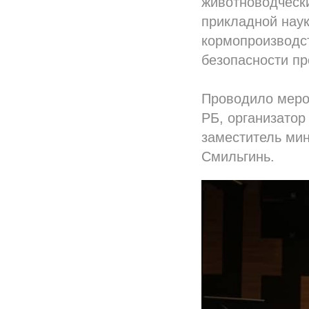
животноводчески
прикладной наук
кормопроизводст
безопасности пр
Проводило меро
РБ, организато
заместитель мин
Смильгинь.