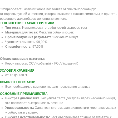
Экспресс-тест Fassisi®Corona позволяет отличить коронавирус
от парвовирусной инфекции, которая вызывает схожие симптомы, и принять
решение о дальнейшем лечении животного.
ТЕХНИЧЕСКИЕ ХАРАКТЕРИСТИКИ
Тип теста:
Иммунохроматографический экспресс-тест
Материал для теста:
Фекалии собак и кошек
Время получения результата:
несколько минут
Чувствительность:
99,99%
Специфичность:
97,50%
Обнаруживаемые патогены:
Коронавирусы: CCV (собачий) и FCoV (кошачий)
УСЛОВИЯ ХРАНЕНИЯ
от +2 до +30 °C
КОМПЛЕКТ ПОСТАВКИ
Все необходимые компоненты для проведения анализа
ОСНОВНЫЕ ПРЕИМУЩЕСТВА
Быстрая диагностика:
Результат теста доступен через несколько минут,
что позволяет быстро начать лечение.
Универсальность:
Одна тест-система для диагностики коронавируса как
у собак, так и у кошек.
Высокая чувствительность:
Тест обеспечивает точные результаты с