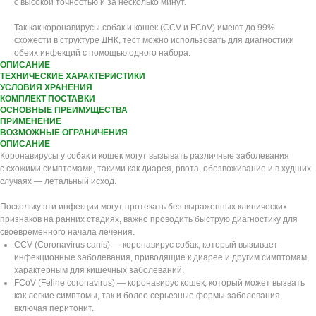
с высокой точностью и за несколько минут.
Так как коронавирусы собак и кошек (CCV и FCoV) имеют до 99%
схожести в структуре ДНК, тест можно использовать для диагностики
обеих инфекций с помощью одного набора.
ОПИСАНИЕ
ТЕХНИЧЕСКИЕ ХАРАКТЕРИСТИКИ
УСЛОВИЯ ХРАНЕНИЯ
КОМПЛЕКТ ПОСТАВКИ
ОСНОВНЫЕ ПРЕИМУЩЕСТВА
ПРИМЕНЕНИЕ
ВОЗМОЖНЫЕ ОГРАНИЧЕНИЯ
ОПИСАНИЕ
Коронавирусы у собак и кошек могут вызывать различные заболевания
с схожими симптомами, такими как диарея, рвота, обезвоживание и в худших
случаях — летальный исход.
Поскольку эти инфекции могут протекать без выраженных клинических
признаков на ранних стадиях, важно проводить быструю диагностику для
своевременного начала лечения.
CCV (Coronavirus canis) — коронавирус собак, который вызывает
инфекционные заболевания, приводящие к диарее и другим симптомам,
характерным для кишечных заболеваний.
FCoV (Feline coronavirus) — коронавирус кошек, который может вызвать
как легкие симптомы, так и более серьезные формы заболевания,
включая перитонит.