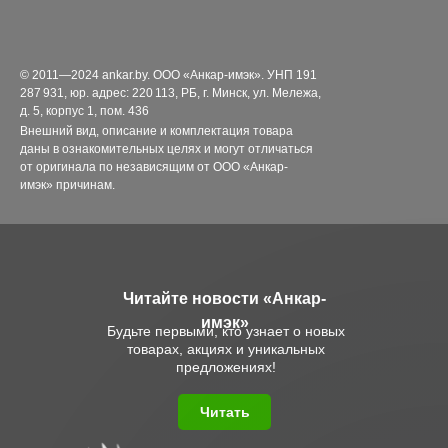
© 2011—2024 ankar.by. ООО «Анкар-имэк». УНП 191
287 931, юр. адрес: 220 113, РБ, г. Минск, ул. Мележа,
д. 5, корпус 1, пом. 436
Внешний вид, описание и комплектация товара
даны в ознакомительных целях и могут отличаться
от оригинала по независящим от ООО «Анкар-
имэк» причинам.
Читайте новости «Анкар-
имэк»
Будьте первыми, кто узнает о новых
товарах, акциях и уникальных
предложениях!
Читать