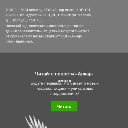
© 2011—2024 ankar.by. ООО «Анкар-имэк». УНП 191
287 931, юр. адрес: 220 113, РБ, г. Минск, ул. Мележа,
д. 5, корпус 1, пом. 436
Внешний вид, описание и комплектация товара
даны в ознакомительных целях и могут отличаться
от оригинала по независящим от ООО «Анкар-
имэк» причинам.
Читайте новости «Анкар-
имэк»
Будьте первыми, кто узнает о новых
товарах, акциях и уникальных
предложениях!
Читать