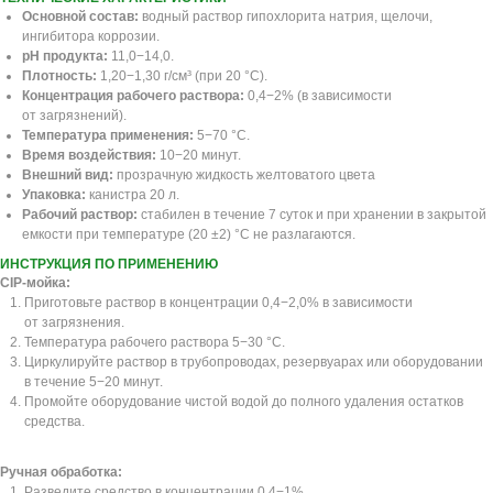
Основной состав:
водный раствор гипохлорита натрия, щелочи,
ингибитора коррозии.
рН продукта:
11,0−14,0.
Плотность:
1,20−1,30 г/см³ (при 20 °C).
Концентрация рабочего раствора:
0,4−2% (в зависимости
от загрязнений).
Температура применения:
5−70 °C.
Время воздействия:
10−20 минут.
Внешний вид:
прозрачную жидкость желтоватого цвета
Упаковка:
канистра 20 л.
Рабочий раствор:
стабилен в течение 7 суток и при хранении в закрытой
емкости при температуре (20 ±2) °С не разлагаются.
ИНСТРУКЦИЯ ПО ПРИМЕНЕНИЮ
CIP-мойка:
Приготовьте раствор в концентрации 0,4−2,0% в зависимости
от загрязнения.
Температура рабочего раствора 5−30 °C.
Циркулируйте раствор в трубопроводах, резервуарах или оборудовании
в течение 5−20 минут.
Промойте оборудование чистой водой до полного удаления остатков
средства.
Ручная обработка:
Разведите средство в концентрации 0,4−1%.