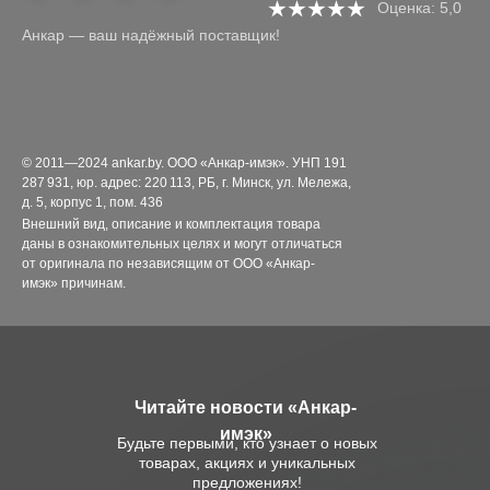
Оценка: 5,0
Анкар — ваш надёжный поставщик!
© 2011—2024 ankar.by. ООО «Анкар-имэк». УНП 191
287 931, юр. адрес: 220 113, РБ, г. Минск, ул. Мележа,
д. 5, корпус 1, пом. 436
Внешний вид, описание и комплектация товара
даны в ознакомительных целях и могут отличаться
от оригинала по независящим от ООО «Анкар-
имэк» причинам.
Читайте новости «Анкар-
имэк»
Будьте первыми, кто узнает о новых
товарах, акциях и уникальных
предложениях!